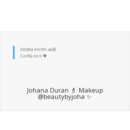
Estaba escrito 🙏🏼
Confía en ti 💖
Johana Duran 💄 Makeup
@beautybyjoha
✨