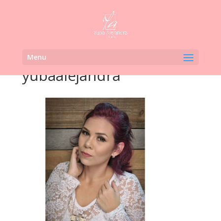
Menu
yubaalejandra