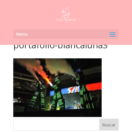
Menu
portafolio-blancaluna3