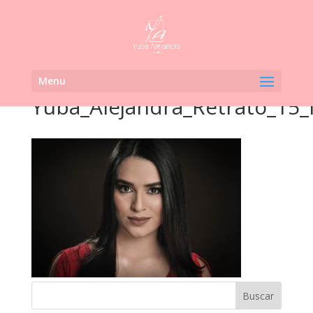
Menu
Yuba_Alejandra_Retrato_15_