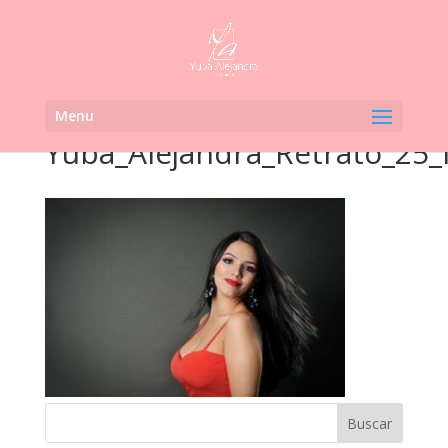
Menu
Yuba_Alejandra_Retrato_25_