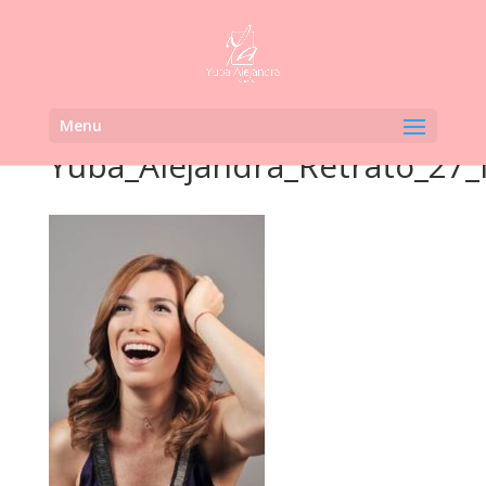
Menu
Yuba_Alejandra_Retrato_27_