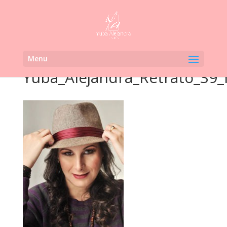
Menu
Yuba_Alejandra_Retrato_39_