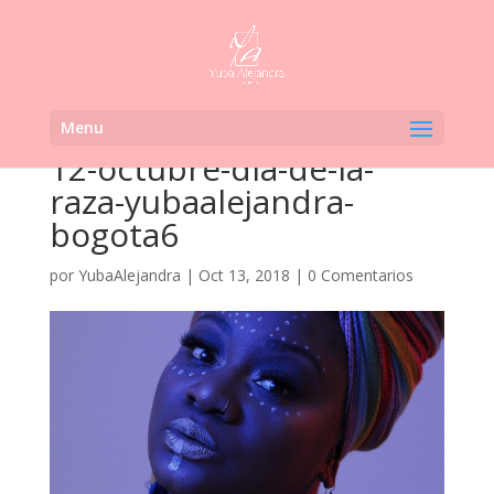
Menu
12-octubre-dia-de-la-
raza-yubaalejandra-
bogota6
por
YubaAlejandra
|
Oct 13, 2018
|
0 Comentarios