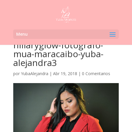
Menu
hillaryglow-fotografo-
mua-maracaibo-yuba-
alejandra3
por
YubaAlejandra
|
Abr 19, 2018
|
0 Comentarios