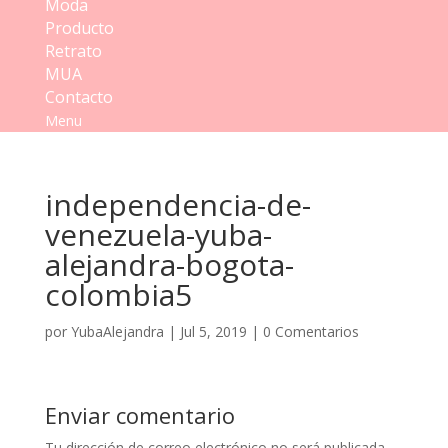
Moda
Producto
Retrato
MUA
Contacto
Menu
independencia-de-
venezuela-yuba-
alejandra-bogota-
colombia5
por
YubaAlejandra
|
Jul 5, 2019
|
0 Comentarios
Enviar comentario
Tu dirección de correo electrónico no será publicada.