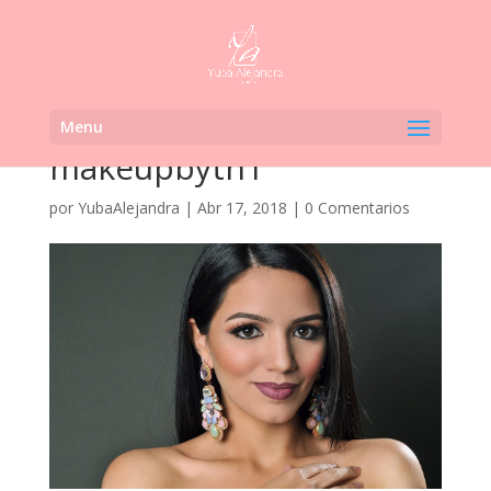
Menu
makeupbyth1
por
YubaAlejandra
|
Abr 17, 2018
|
0 Comentarios